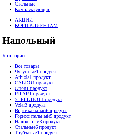
Стальные
Комплектующие
АКЦИИ
КОРП КЛИЕНТАМ
Напольный
Категории
Все
товары
Чугунные
1 продукт
Arbiola
1 продукт
CALDO
1 продукт
Orion
1 продукт
RIFAR
1 продукт
STEEL HOT
1 продукт
Velar
3 продукт
Вертикальный
6 продукт
Горизонтальный
5 продукт
Напольный
3 продукт
Стальные
6 продукт
Трубчатые
1 продукт