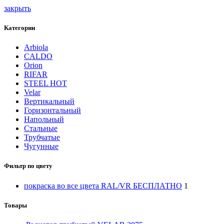
закрыть
Категории
Arbiola
CALDO
Orion
RIFAR
STEEL HOT
Velar
Вертикальный
Горизонтальный
Напольный
Стальные
Трубчатые
Чугунные
Фильтр по цвету
покраска во все цвета RAL/VR БЕСПЛАТНО
1
Товары