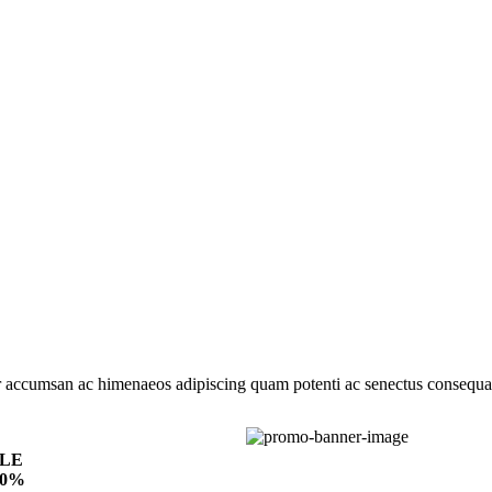
ur accumsan ac himenaeos adipiscing quam potenti ac senectus consequa
ALE
70%