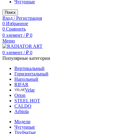
Чугунные
Поиск
Вход / Регистрация
0
Избранное
0
Сравнить
0
элемент
/
₽
0
Меню
0
элемент
/
₽
0
Популярные категории
Вертикальный
Горизонтальный
Напольный
RIFAR
Velar
Orion
STEEL HOT
CALDO
Arbiola
Модели
Чугунные
Трубчатые