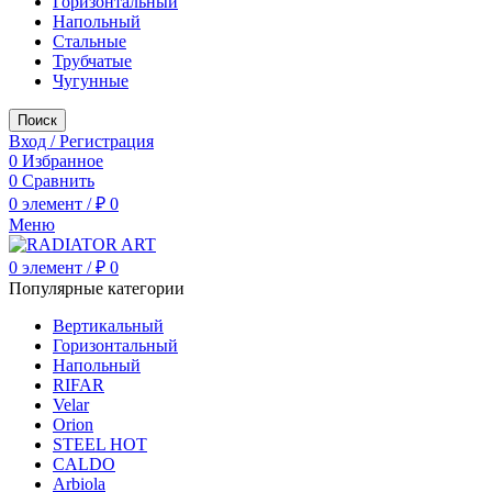
Горизонтальный
Напольный
Стальные
Трубчатые
Чугунные
Поиск
Вход / Регистрация
0
Избранное
0
Сравнить
0
элемент
/
₽
0
Меню
0
элемент
/
₽
0
Популярные категории
Вертикальный
Горизонтальный
Напольный
RIFAR
Velar
Orion
STEEL HOT
CALDO
Arbiola